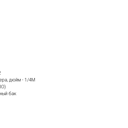
2
ра, дюйм - 1/4М
RO)
ный бак